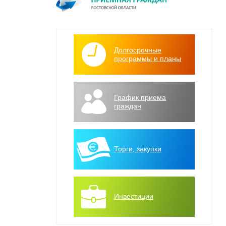
Долгосрочные
программы и планы
График приема
граждан
Торги, закупки
Инвестиции