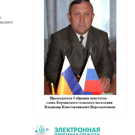
,
рьского