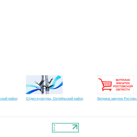
ский район
Отдел культуры, Октябрьский район
Витрина закупок Ростовс