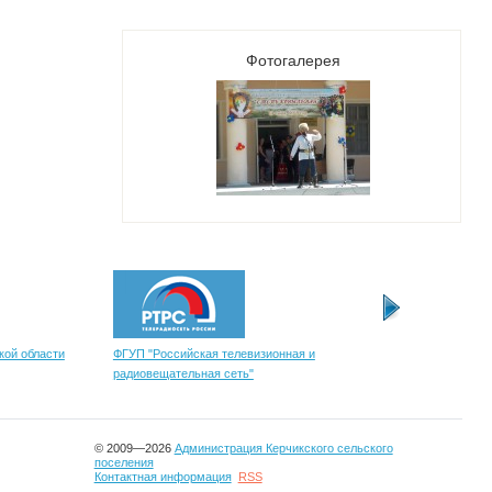
Фотогалерея
кой области
ФГУП "Российская телевизионная и
Узнай свою задолжен
радиовещательная сеть"
© 2009—2026
Администрация Керчикского сельского
поселения
Контактная информация
RSS