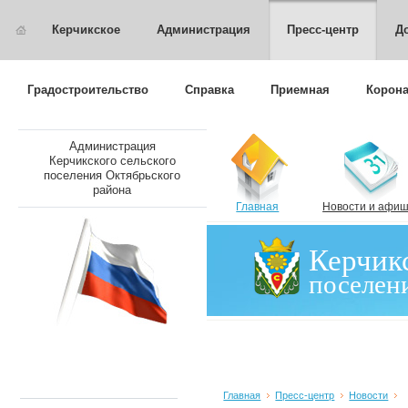
Керчикское
Администрация
Пресс-центр
Д
Градостроительство
Справка
Приемная
Корон
Администрация
Керчикского сельского
поселения Октябрьского
района
Главная
Новости и афи
Керчикс
поселен
Главная
Пресс-центр
Новости